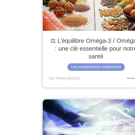
⚖️ L’équilibre Oméga-3 / Omég
: une clé essentielle pour notr
santé
Les compléments nutritionnels
Par Thierry MADEJ