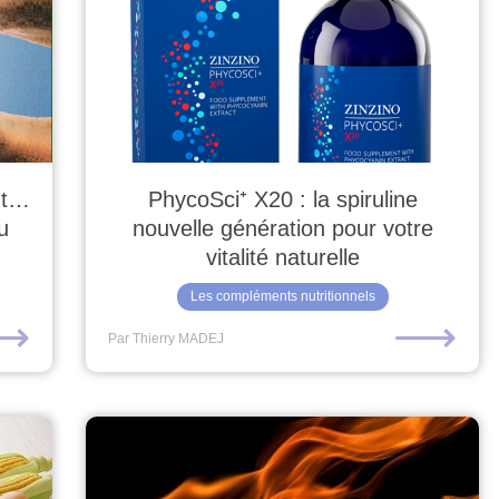
nt…
PhycoSci⁺ X20 : la spiruline
u
nouvelle génération pour votre
vitalité naturelle
Les compléments nutritionnels
⟶
⟶
Par Thierry MADEJ