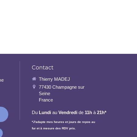
Contact
Thierry MADEJ
me
77430
Champagne sur
Seine
France
Du
Lundi
au
Vendredi
de
11h
à
21h*
*J'adapte mes heures et jours de repos au
fur et à mesure des RDV pris.