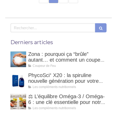
Rechercher
Derniers articles
Zona : pourquoi ça “brûle”
autant… et comment un coupeur
de feu peut accompagner ?
Coupeur de Feu
PhycoSci⁺ X20 : la spiruline
nouvelle génération pour votre
vitalité naturelle
Les compléments nutritionnels
⚖️ L’équilibre Oméga-3 / Oméga-
6 : une clé essentielle pour notre
santé
Les compléments nutritionnels