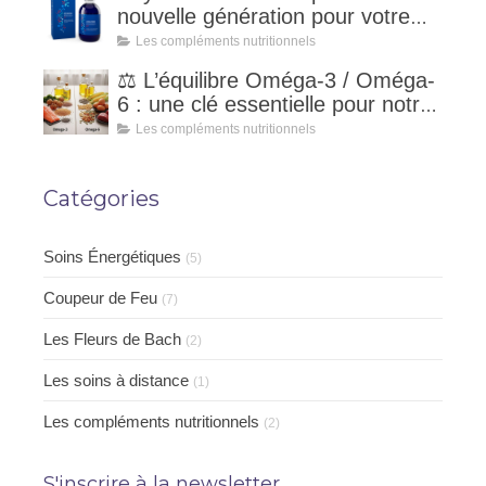
nouvelle génération pour votre
vitalité naturelle
Les compléments nutritionnels
⚖️ L’équilibre Oméga-3 / Oméga-
6 : une clé essentielle pour notre
santé
Les compléments nutritionnels
Catégories
Soins Énergétiques
(5)
Coupeur de Feu
(7)
Les Fleurs de Bach
(2)
Les soins à distance
(1)
Les compléments nutritionnels
(2)
S'inscrire à la newsletter