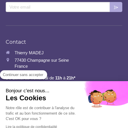
Votre email
Contact
Thierry MADEJ
77430
Champagne sur Seine
France
Continuer sans accepter
Du
Lundi
au
Vendredi
de
11h
à
21h*
*J'adapte mes heures et jours de repos au fur et à mesure des RDV pris.
Bonjour c'est nous...
Les Cookies
Ce site ne fait pas partie du site Facebook ou Facebook Inc. En outre, ce site n'est
en aucun cas approuvé par Facebook. FACEBOOK est une marque déposée de
Notre rôle est de contribuer à l'analyse du
FACEBOOK, Inc.
trafic et au bon fonctionnement de ce site.
Ce site est édité par Thierry Madej, Partenaire Indépendant Zinzino. Il ne s'agit pas
C'est OK pour vous ?
du site officiel de la société Zinzino.
Lire la politique de confidentialité