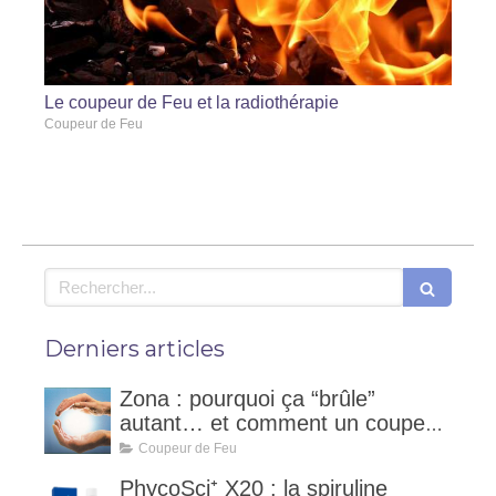
Le coupeur de Feu et la radiothérapie
Coupeur de Feu
Rechercher
Derniers articles
Zona : pourquoi ça “brûle”
autant… et comment un coupeur
de feu peut accompagner ?
Coupeur de Feu
PhycoSci⁺ X20 : la spiruline