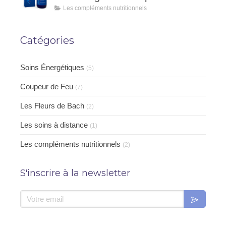
vitalité naturelle
Les compléments nutritionnels
Catégories
Soins Énergétiques
(5)
Coupeur de Feu
(7)
Les Fleurs de Bach
(2)
Les soins à distance
(1)
Les compléments nutritionnels
(2)
S'inscrire à la newsletter
Votre email