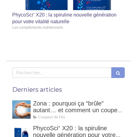
PhycoSci⁺ X20 : la spiruline nouvelle génération
pour votre vitalité naturelle
Les compléments nutritionnels
Rechercher
Derniers articles
Zona : pourquoi ça “brûle”
autant… et comment un coupeur
de feu peut accompagner ?
Coupeur de Feu
PhycoSci⁺ X20 : la spiruline
nouvelle génération pour votre