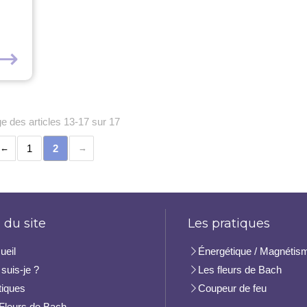
⟶
ge des articles 13-17 sur 17
1
2
 du site
Les pratiques
ueil
Énergétique / Magnétis
suis-je ?
Les fleurs de Bach
tiques
Coupeur de feu
Fleurs de Bach