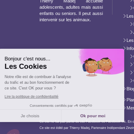
Thierry Madej accueille
adolescents, adultes mais aussi
enfants ou seniors. Il peut aussi
Les
intervenir sur les animaux.
Les
Continuer sans accepter
Inf
Bonjour c'est nous...
Les Cookies
Notre rôle est de contribuer à l'analyse
du trafic et au bon fonctionnement de
ce site. C'est OK pour vous ?
Blo
Lire la politique de confidentialité
Plan
Consentements certifiés par
Men
Je choisis
Ok pour moi
Ce site ne fait pas partie du site Facebook ou Facebook Inc.
Plateforme de Gestion du Consentement : Personnalisez vos Options
Axeptio consent
Ce site est édité par Thierry Madej, Partenaire Indépendant Zinzino. 
Notre plateforme vous permet d'adapter et de gérer vos paramètres de confidentialité, en ga