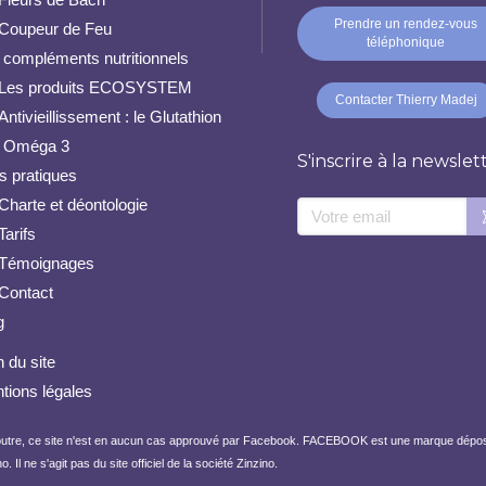
Prendre un rendez-vous
Coupeur de Feu
téléphonique
 compléments nutritionnels
Les produits ECOSYSTEM
Contacter Thierry Madej
Antivieillissement : le Glutathion
 Oméga 3
S'inscrire à la newslet
os pratiques
Charte et déontologie
Votre email
Tarifs
Témoignages
Contact
g
 du site
tions légales
 En outre, ce site n'est en aucun cas approuvé par Facebook. FACEBOOK est une marque dé
Il ne s'agit pas du site officiel de la société Zinzino.
rantissant la conformité avec les réglementations. Personnalisez vos préférences pour contrôler 