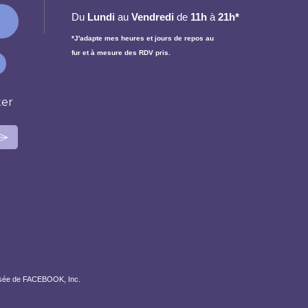
Du
Lundi
au
Vendredi
de
11h
à
21h*
*J'adapte mes heures et jours de repos au
fur et à mesure des RDV pris.
ter
posée de FACEBOOK, Inc.
la manière dont vos informations sont manipulées.