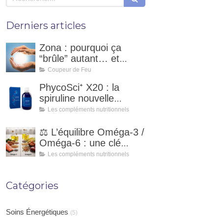
Derniers articles
Zona : pourquoi ça
“brûle” autant… et
comment un coupeur
Coupeur de Feu
de feu peut
PhycoSci⁺ X20 : la
accompagner ?
spiruline nouvelle
génération pour votre
Les compléments nutritionnels
vitalité naturelle
⚖️ L’équilibre Oméga-3 /
Oméga-6 : une clé
essentielle pour notre
Les compléments nutritionnels
santé
Catégories
Soins Énergétiques
(5)