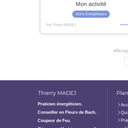
Mon activité
Soins Énergétiques
Par Thierry MADEJ
Afficha
Thierry MADEJ
Plan
Praticien
énergéticien
,
Acc
Conseiller en Fleurs de Bach,
Qui 
Pra
Coupeur de Feu.