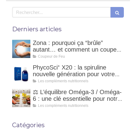
Rechercher
Derniers articles
Zona : pourquoi ça “brûle”
autant… et comment un coupeur
de feu peut accompagner ?
Coupeur de Feu
PhycoSci⁺ X20 : la spiruline
nouvelle génération pour votre
vitalité naturelle
Les compléments nutritionnels
⚖️ L’équilibre Oméga-3 / Oméga-
6 : une clé essentielle pour notre
santé
Les compléments nutritionnels
Catégories