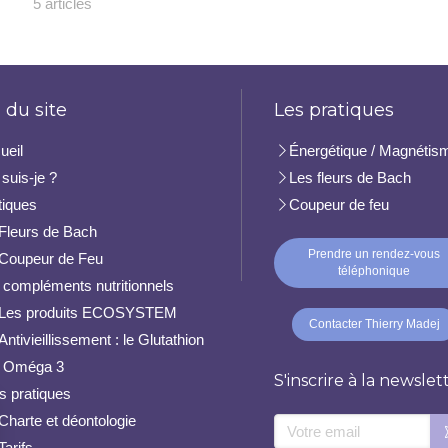
5 articles
 du site
Les pratiques
ueil
Énergétique / Magnétis
suis-je ?
Les fleurs de Bach
tiques
Coupeur de feu
Fleurs de Bach
Prendre un rendez-vous
Coupeur de Feu
téléphonique
 compléments nutritionnels
Les produits ECOSYSTEM
Contacter Thierry Madej
Antivieillissement : le Glutathion
 Oméga 3
S'inscrire à la newslet
os pratiques
Charte et déontologie
Votre email
Tarifs