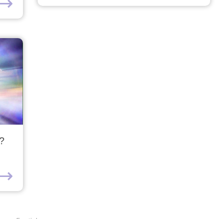
⟶
?
⟶