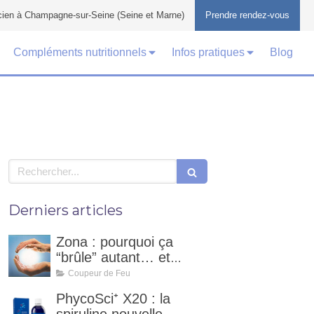
cien à Champagne-sur-Seine (Seine et Marne)
Prendre rendez-vous
Compléments nutritionnels
Infos pratiques
Blog
Rechercher
Derniers articles
Zona : pourquoi ça
“brûle” autant… et
comment un coupeur
Coupeur de Feu
de feu peut
PhycoSci⁺ X20 : la
accompagner ?