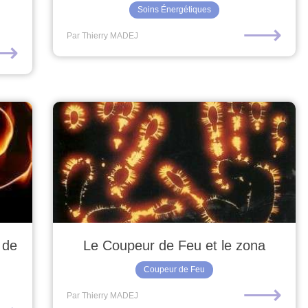
Soins Énergétiques
⟶
Par Thierry MADEJ
⟶
 de
Le Coupeur de Feu et le zona
Coupeur de Feu
⟶
Par Thierry MADEJ