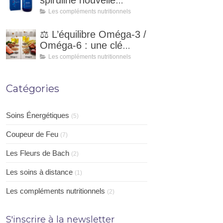
spiruline nouvelle
génération pour votre
Les compléments nutritionnels
vitalité naturelle
⚖️ L’équilibre Oméga-3 /
Oméga-6 : une clé
essentielle pour notre
Les compléments nutritionnels
santé
Catégories
Soins Énergétiques
(5)
Coupeur de Feu
(7)
Les Fleurs de Bach
(2)
Les soins à distance
(1)
Les compléments nutritionnels
(2)
S'inscrire à la newsletter