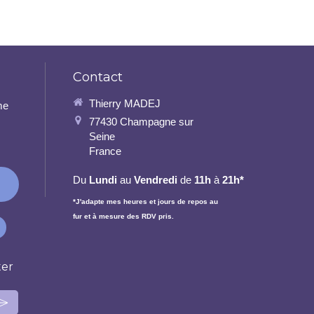
Contact
Thierry MADEJ
me
77430
Champagne sur
Seine
France
Du
Lundi
au
Vendredi
de
11h
à
21h*
*J'adapte mes heures et jours de repos au
fur et à mesure des RDV pris.
ter