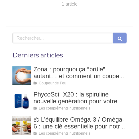
1 article
Rechercher
Derniers articles
Zona : pourquoi ça “brûle”
autant… et comment un coupeur
de feu peut accompagner ?
Coupeur de Feu
PhycoSci⁺ X20 : la spiruline
nouvelle génération pour votre
vitalité naturelle
Les compléments nutritionnels
⚖️ L’équilibre Oméga-3 / Oméga-
6 : une clé essentielle pour notre
santé
Les compléments nutritionnels