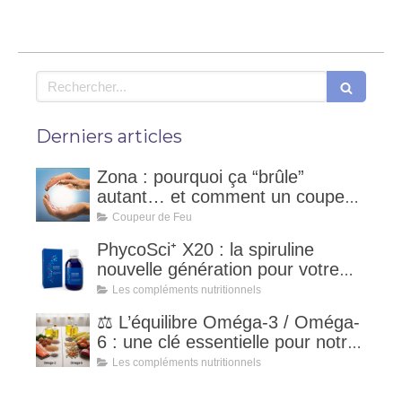
Rechercher
Derniers articles
Zona : pourquoi ça “brûle”
autant… et comment un coupeur
de feu peut accompagner ?
Coupeur de Feu
PhycoSci⁺ X20 : la spiruline
nouvelle génération pour votre
vitalité naturelle
Les compléments nutritionnels
⚖️ L’équilibre Oméga-3 / Oméga-
6 : une clé essentielle pour notre
santé
Les compléments nutritionnels