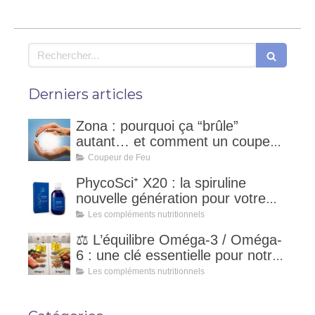
Rechercher
Derniers articles
Zona : pourquoi ça “brûle”
autant… et comment un coupeur
de feu peut accompagner ?
Coupeur de Feu
PhycoSci⁺ X20 : la spiruline
nouvelle génération pour votre
vitalité naturelle
Les compléments nutritionnels
⚖️ L’équilibre Oméga-3 / Oméga-
6 : une clé essentielle pour notre
santé
Les compléments nutritionnels