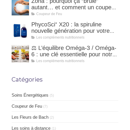
Zona : pourquoi ça “brûle”
autant… et comment un coupeur
de feu peut accompagner ?
Coupeur de Feu
PhycoSci⁺ X20 : la spiruline
nouvelle génération pour votre
vitalité naturelle
Les compléments nutritionnels
⚖️ L’équilibre Oméga-3 / Oméga-
6 : une clé essentielle pour notre
santé
Les compléments nutritionnels
Catégories
Soins Énergétiques
(5)
Coupeur de Feu
(7)
Les Fleurs de Bach
(2)
Les soins à distance
(1)