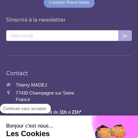
Contacter Thierry Madej
S'inscrire à la newsletter
Votre email
Contact
Thierry MADEJ
77430
Champagne sur Seine
France
Continuer sans accepter
Du
Lundi
au
Vendredi
de
11h
à
21h*
*J'adapte mes heures et jours de repos au fur et à mesure des RDV pris.
Bonjour c'est nous...
Les Cookies
Ce site ne fait pas partie du site Facebook ou Facebook Inc. En outre, ce site n'est